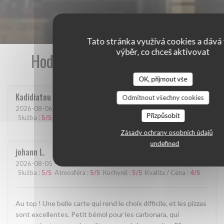
Tato stránka využívá cookies a dává 
výběr, co chceš aktivovat
Hodnocení našich zákazníků
OK, přijmout vše
Kadidiatou
D
Odmítnout všechny cookies
2026-08-06
- 19:30 - Hosté 2
Přizpůsobit
Služba
:
5
/5
Atmosféra
:
5
/5
Kuchyně
:
5
/5
Kvalita / Cena
:
5
/5
Zásady ochrany osobních údajů
undefined
johann
L
2026-08-05
- 19:15 - Hosté 4
Služba
:
5
/5
Atmosféra
:
5
/5
Kuchyně
:
5
/5
Kvalita / Cena
:
4
/5
Au top ! Une belle carte qui rend le choix difficile, et les pizzas
sont excellentes. Petit bémol pour les carbonara, qui