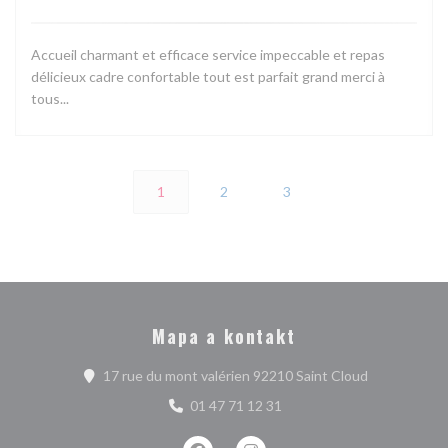
Accueil charmant et efficace service impeccable et repas
délicieux cadre confortable tout est parfait grand merci à
tous...
1
2
3
Mapa a kontakt
((otevře se 
17 rue du mont valérien 92210 Saint Cloud
01 47 71 12 31