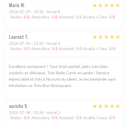
Marie
W
2026-07-29
- 19:30 - Hosté 4
Služba
:
5
/5
Atmosféra
:
5
/5
Kuchyně
:
5
/5
Kvalita / Cena
:
5
/5
Laurent
T
2026-07-26
- 12:30 - Hosté 3
Služba
:
5
/5
Atmosféra
:
5
/5
Kuchyně
:
5
/5
Kvalita / Cena
:
5
/5
Excellent restaurant ! Tout était parfait, plats très bien
cuisinés et délicieux. Très Belle Carte et variée ! Service
impeccable et très à l'écoute du client. Je recommande sans
hésitation ce Très Bon Restaurant.
auriche
V
2026-07-28
- 20:30 - Hosté 2
Služba
:
5
/5
Atmosféra
:
5
/5
Kuchyně
:
5
/5
Kvalita / Cena
:
5
/5