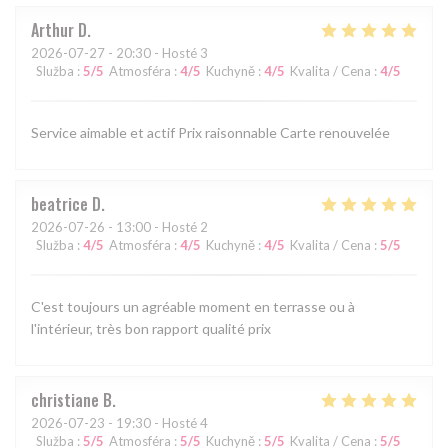
Arthur
D
2026-07-27
- 20:30 - Hosté 3
Služba
:
5
/5
Atmosféra
:
4
/5
Kuchyně
:
4
/5
Kvalita / Cena
:
4
/5
Service aimable et actif Prix raisonnable Carte renouvelée
beatrice
D
2026-07-26
- 13:00 - Hosté 2
Služba
:
4
/5
Atmosféra
:
4
/5
Kuchyně
:
4
/5
Kvalita / Cena
:
5
/5
C'est toujours un agréable moment en terrasse ou à
l'intérieur, très bon rapport qualité prix
christiane
B
2026-07-23
- 19:30 - Hosté 4
Služba
:
5
/5
Atmosféra
:
5
/5
Kuchyně
:
5
/5
Kvalita / Cena
:
5
/5