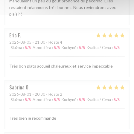
manquaient un peu du goût prononcé du pecorino. Elles
restaient néanmoins très bonnes. Nous reviendrons avec
plaisir !
Eric
F
2026-08-05
- 21:00 - Hosté 4
Služba
:
5
/5
Atmosféra
:
5
/5
Kuchyně
:
5
/5
Kvalita / Cena
:
5
/5
Très bon plats accueil chaleureux et service impeccable
Sabrina
O
2026-08-01
- 20:30 - Hosté 2
Služba
:
5
/5
Atmosféra
:
5
/5
Kuchyně
:
5
/5
Kvalita / Cena
:
5
/5
Très bien je recommande