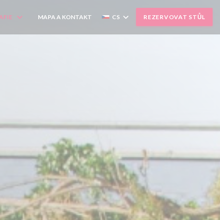
AFIE
MAPA A KONTAKT
CS
REZERVOVAT STŮL
((OTEVŘE SE V NOVÉM OKNĚ))