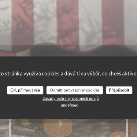
o stránka využívá cookies a dává ti na výběr, co chceš aktiv
OK, přijmout vše
Odmítnout všechny cookies
Přizpůsobit
Photo Restaurant
Zásady ochrany osobních údajů
undefined