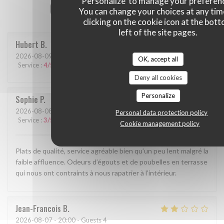
'Personalize' to manage your preferen
Our customer ratings
You can change your choices at any tim
clicking on the cookie icon at the bot
left of the site pages.
Hubert
B
2026-08-09
- 20:00 - Guests 2
OK, accept all
Service
:
4
/5
Ambiance
:
4
/5
Food
:
4
/5
Value
:
4
/5
Deny all cookies
Personalize
Sophie
P
2026-08-08
- 20:15 - Guests 5
Personal data protection policy
Service
:
3
/5
Ambiance
:
4
/5
Food
:
5
/5
Value
:
4
/5
Cookie management policy
Plats de qualité, service agréable bien qu’un peu lent malgré la
faible affluence. Odeurs d’égouts et de poubelles en terrasse
qui nous ont contraints à nous rapatrier à l’intérieur.
Jean-Francois
B
2026-08-07
- 20:00 - Guests 4