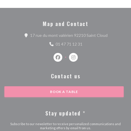
Map and Contact
((opens in a
17 rue du mont valérien 92210 Saint Cloud
01 47 71 12 31
Facebook ((opens in a new window))
Instagram ((opens in a new w
Contact us
BOOK A TABLE
Stay updated
*
Subscribe to our newsletter to receive personalized communications and
marketing offers by email from us.