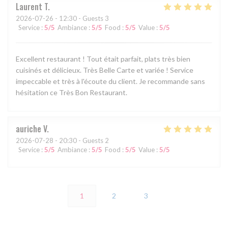
Laurent
T
2026-07-26
- 12:30 - Guests 3
Service
:
5
/5
Ambiance
:
5
/5
Food
:
5
/5
Value
:
5
/5
Excellent restaurant ! Tout était parfait, plats très bien
cuisinés et délicieux. Très Belle Carte et variée ! Service
impeccable et très à l'écoute du client. Je recommande sans
hésitation ce Très Bon Restaurant.
auriche
V
2026-07-28
- 20:30 - Guests 2
Service
:
5
/5
Ambiance
:
5
/5
Food
:
5
/5
Value
:
5
/5
1
2
3