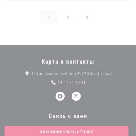
1
2
3
Карта и контакты
((открываетс
17 rue du mont valérien 92210 Saint Cloud
01 47 71 12 31
Facebook ((открывается в новом о
Instagram ((открывается в 
Связь с нами
ЗАБРОНИРОВАТЬ СТОЛИК