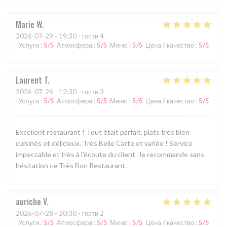
Marie
W
2026-07-29
- 19:30 - гости 4
Услуги
:
5
/5
Атмосфера
:
5
/5
Меню
:
5
/5
Цена / качество
:
5
/5
Laurent
T
2026-07-26
- 12:30 - гости 3
Услуги
:
5
/5
Атмосфера
:
5
/5
Меню
:
5
/5
Цена / качество
:
5
/5
Excellent restaurant ! Tout était parfait, plats très bien
cuisinés et délicieux. Très Belle Carte et variée ! Service
impeccable et très à l'écoute du client. Je recommande sans
hésitation ce Très Bon Restaurant.
auriche
V
2026-07-28
- 20:30 - гости 2
Услуги
:
5
/5
Атмосфера
:
5
/5
Меню
:
5
/5
Цена / качество
:
5
/5