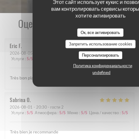
Этот сайт использует кукис и позво
вам контролировать сервисы которы
хотите активировать
Оценки наших посетителей
Ок, все активировать
Запретить использование cookies
Eric
F
2026-08-05
- 21:00 - гости 4
Персонализировать
Услуги
:
5
/5
Атмосфера
:
5
/5
Меню
:
5
/5
Цена / качество
:
5
/5
Политика конфиденциальности
undefined
Très bon plats accueil chaleureux et service impeccable
Sabrina
O
2026-08-01
- 20:30 - гости 2
Услуги
:
5
/5
Атмосфера
:
5
/5
Меню
:
5
/5
Цена / качество
:
5
/5
Très bien je recommande