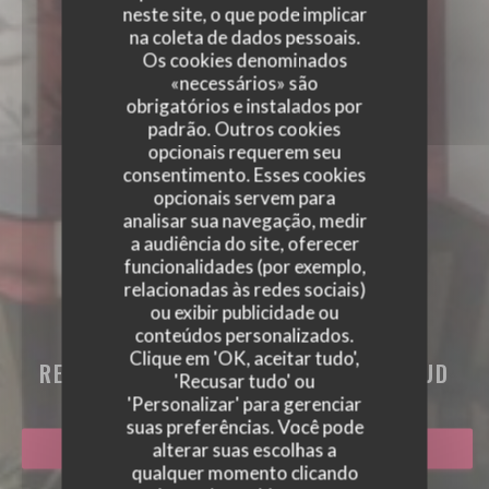
neste site, o que pode implicar
na coleta de dados pessoais.
Os cookies denominados
«necessários» são
obrigatórios e instalados por
padrão. Outros cookies
opcionais requerem seu
consentimento. Esses cookies
opcionais servem para
analisar sua navegação, medir
a audiência do site, oferecer
funcionalidades (por exemplo,
relacionadas às redes sociais)
IL CARAROSSO
ou exibir publicidade ou
conteúdos personalizados.
IL CARAROSSO
Clique em 'OK, aceitar tudo',
RESTAURANTE ITALIANO
|
SAINT CLOUD
'Recusar tudo' ou
'Personalizar' para gerenciar
suas preferências. Você pode
alterar suas escolhas a
RESERVAR UMA MESA
qualquer momento clicando