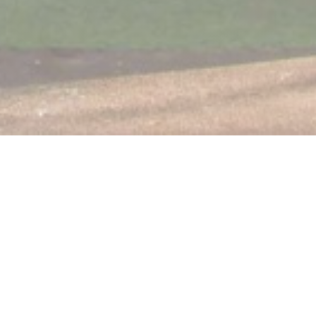
Il Cararosso
O restaurante Il Carravaggio cresce. As 3 irmãs Moccia
terá o maior prazer em recebê-lo no início de Janeiro de
2018 o novo restaurante "ele Carrarosso" em Saint